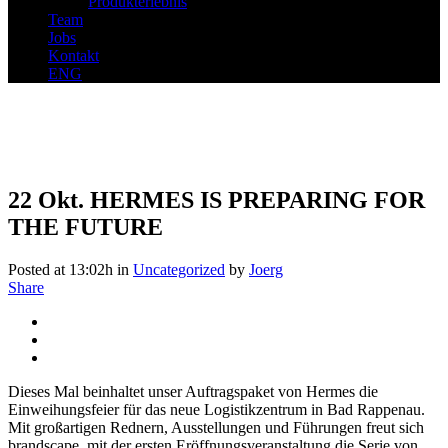
Produkterlebnis
Team
Jobs
Kontakt
ENG
22 Okt.
HERMES IS PREPARING FOR
THE FUTURE
Posted at 13:02h
in
Uncategorized
by
Joerg
Share
Dieses Mal beinhaltet unser Auftragspaket von Hermes die
Einweihungsfeier für das neue Logistikzentrum in Bad Rappenau.
Mit großartigen Rednern, Ausstellungen und Führungen freut sich
brandscape, mit der ersten Eröffnungsveranstaltung die Serie von