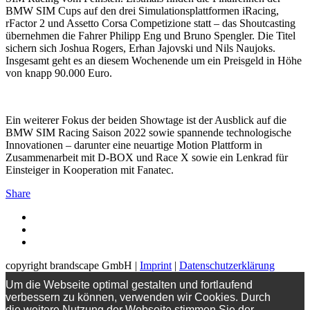
BMW SIM Cups auf den drei Simulationsplattformen iRacing,
rFactor 2 und Assetto Corsa Competizione statt – das Shoutcasting
übernehmen die Fahrer Philipp Eng und Bruno Spengler. Die Titel
sichern sich Joshua Rogers, Erhan Jajovski und Nils Naujoks.
Insgesamt geht es an diesem Wochenende um ein Preisgeld in Höhe
von knapp 90.000 Euro.
Ein weiterer Fokus der beiden Showtage ist der Ausblick auf die
BMW SIM Racing Saison 2022 sowie spannende technologische
Innovationen – darunter eine neuartige Motion Plattform in
Zusammenarbeit mit D-BOX und Race X sowie ein Lenkrad für
Einsteiger in Kooperation mit Fanatec.
Share
copyright brandscape GmbH |
Imprint
|
Datenschutzerklärung
Um die Webseite optimal gestalten und fortlaufend
verbessern zu können, verwenden wir Cookies. Durch
die weitere Nutzung der Webseite stimmen Sie der