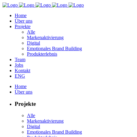
Home
Über uns
Projekte
Alle
Markenaktivierung
Digital
Emotionales Brand Building
Produkterlebnis
Team
Jobs
Kontakt
ENG
Home
Über uns
Projekte
Alle
Markenaktivierung
Digital
Emotionales Brand Building